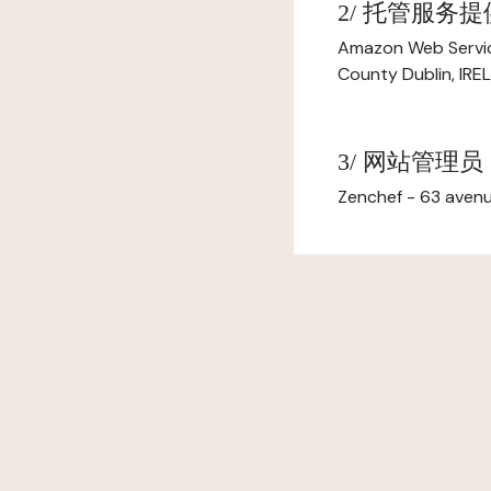
2/ 托管服务
Amazon Web Servi
County Dublin, IR
3/ 网站管理员
Zenchef - 63 avenu