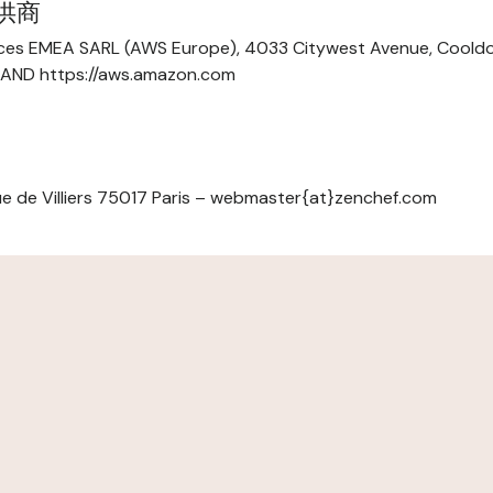
提供商
ces EMEA SARL (AWS Europe), 4033 Citywest Avenue, Cool
ELAND https://aws.amazon.com
e de Villiers 75017 Paris – webmaster{at}zenchef.com