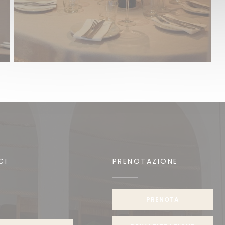
CI
PRENOTAZIONE
PRENOTA
agram ((apre una nuova finestra))