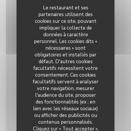
envahi de plantes de toutes les tailles et doté
Le restaurant et ses
d’une mezzanine. Pour accéder à l’étage, il ne faut
partenaires utilisent des
ni plus ni moins… qu'enlever ses chaussures. « Mais
cookies sur ce site, pouvant
impliquer la collecte de
vous n’êtes pas du tout obligé, nous rassure-t-on,
données à caractère
c’est davantage pour votre confort que pour
personnel. Les cookies dits «
l’hygiène, étant donné qu’on s’asseoit par terre ».
nécessaires » sont
Ambiance multiculturelle avec coussins, tapis et
obligatoires et installés par
défaut. D'autres cookies
tables basses en osier. Une invitation à la
facultatifs nécessitent votre
méditation.
consentement. Ces cookies
La salle du bas, allumée principalement à la bougie
facultatifs servent à analyser
(donc ultra tamisée), ses grandes tables et coins
votre navigation, mesurer
plus intimes avec fauteuils ou canap’ moelleux,
l'audience du site, proposer
des fonctionnalités (ex : en
nous fait vraiment oublier quelques heures qu’on
lien avec les réseaux sociaux)
est dans le quartier bouillonnant de Goncourt.
ou afficher des publicités ou
Dans les petites assiettes à partager, que du food
contenus personnalisés.
vital. « On veut vraiment faire du bien au corps et à
Cliquez sur « Tout accepter »,