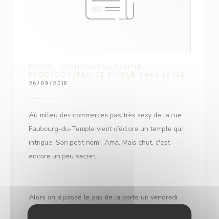
PÉPITE : UN NOUVEAU TEMPLE
FOOD/COCKTAIL DE DINGUE DANS LE 10E
26/09/2018
Au milieu des commerces pas très sexy de la rue
Faubourg-du-Temple vient d’éclore un temple qui
intrigue. Son petit nom : Ama. Mais chut, c'est
encore un peu secret.
Alors on a passé le pas de la porte un vendredi
soir. Le lieu est plutôt immense, haut de plafond,