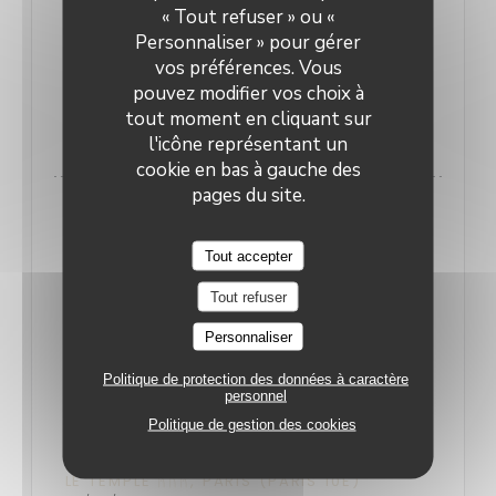
l'esprit », nous confie une des maîtresses de
« Tout refuser » ou «
Personnaliser » pour gérer
maison.
vos préférences. Vous
pouvez modifier vos choix à
((OUVRE UNE NOUVELLE FENÊTRE)
LIRE L'ARTICLE
tout moment en cliquant sur
l'icône représentant un
cookie en bas à gauche des
pages du site.
Tout accepter
Tout refuser
Personnaliser
Politique de protection des données à caractère
personnel
Politique de gestion des cookies
LE TEMPLE ᚤᚢᚤ, PARIS (PARIS 10E)