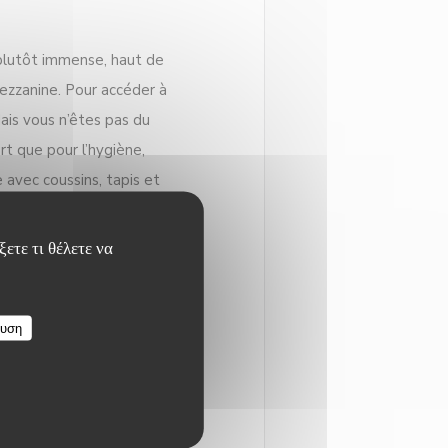
t plutôt immense, haut de
mezzanine. Pour accéder à
Mais vous n’êtes pas du
rt que pour l’hygiène,
 avec coussins, tapis et
tamisée), ses grandes
ετε τι θέλετε να
ous fait vraiment oublier
ourt. Dans les petites
 du bien au corps et à
ευση