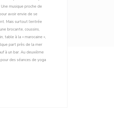
e. Une musique proche de
pour avoir envie de se
nt. Mais surtout l’entrée
une brocante, coussins,
, table à la « marocaine »,
elque part près de la mer
auf à un bar. Au deuxième
r pour des séances de yoga