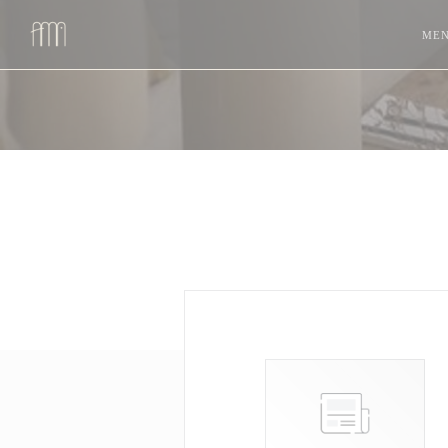
Πίνακας διαχείρισης "Μπισκότων" (Cookies)
ΜΕ