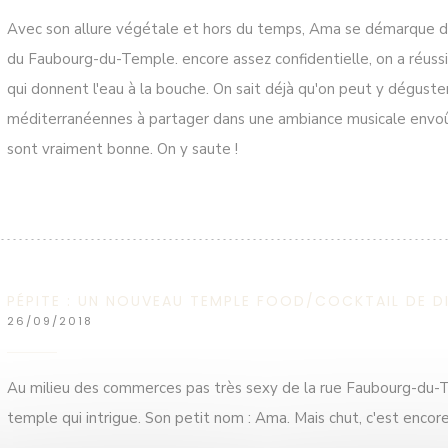
Avec son allure végétale et hors du temps, Ama se démarque de
du Faubourg-du-Temple. encore assez confidentielle, on a réussi
qui donnent l'eau à la bouche. On sait déjà qu'on peut y dégust
méditerranéennes à partager dans une ambiance musicale envoû
sont vraiment bonne. On y saute !
PÉPITE : UN NOUVEAU TEMPLE FOOD/COCKTAIL DE DI
26/09/2018
Au milieu des commerces pas très sexy de la rue Faubourg-du-T
temple qui intrigue. Son petit nom : Ama. Mais chut, c'est encor