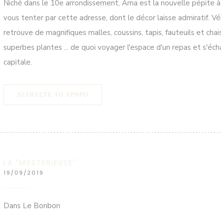
Niché dans le 10e arrondissement, Ama est la nouvelle pépite à d
vous tenter par cette adresse, dont le décor laisse admiratif. Vé
retrouve de magnifiques malles, coussins, tapis, fauteuils et chais
superbes plantes ... de quoi voyager l'espace d'un repas et s'éc
capitale.
((ΑΝΟΊΓΕΙ ΣΕ ΝΈΟ ΠΑΡΆΘΥΡΟ))
ΔΙΑΒΆΣΤΕ ΤΟ ΆΡΘΡΟ
LA "MYSTÉRIEUSE"
19/09/2019
Dans Le Bonbon