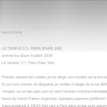
LE TEMPLE ᚤᚢᚤ, PARIS (PARIS 10E)
09/07/2018
LE TEMPLE ᚤᚢᚤ, PARIS (PARIS 10E)
written by Glose 9 juillet 2018
Le temple ᚤᚢᚤ, Paris (Paris 10e)
Premier samedi des soldes, je me dirige vers l’outlet de la bouti
Et sur mon chemin, oh dinguerie, je tombe à l’angle de la rue Bi
Temple, sur un lieu sans nom et dont l’entrée m’attire irrémédi
heure du match France-Argentine, quelques parisiens préfèrent 
transcendantal à 15h30 (fait rare à Paris dans un bar avec pignon 