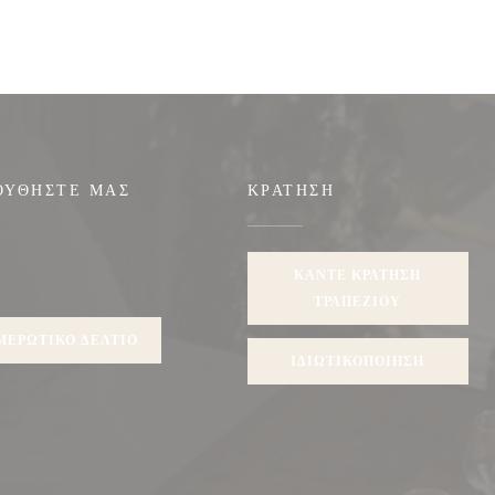
ΟΥΘΉΣΤΕ ΜΑΣ
ΚΡΆΤΗΣΗ
ΚΆΝΤΕ ΚΡΆΤΗΣΗ
gram ((ανοίγει σε νέο παράθυρο))
ΤΡΑΠΕΖΙΟΎ
ΜΕΡΩΤΙΚΌ ΔΕΛΤΊΟ
ΙΔΙΩΤΙΚΟΠΟΊΗΣΗ