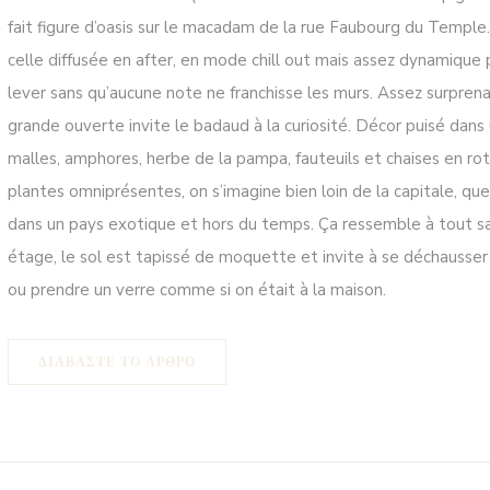
fait figure d’oasis sur le macadam de la rue Faubourg du Templ
celle diffusée en after, en mode chill out mais assez dynamique 
lever sans qu’aucune note ne franchisse les murs. Assez surprena
grande ouverte invite le badaud à la curiosité. Décor puisé dans 
malles, amphores, herbe de la pampa, fauteuils et chaises en rotin
plantes omniprésentes, on s’imagine bien loin de la capitale, qu
dans un pays exotique et hors du temps. Ça ressemble à tout s
étage, le sol est tapissé de moquette et invite à se déchausse
ou prendre un verre comme si on était à la maison.
((ΑΝΟΊΓΕΙ ΣΕ ΝΈΟ ΠΑΡΆΘΥΡΟ))
ΔΙΑΒΆΣΤΕ ΤΟ ΆΡΘΡΟ