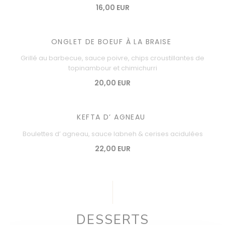
16,00 EUR
ONGLET DE BOEUF À LA BRAISE
Grillé au barbecue, sauce poivre, chips croustillantes de
topinambour et chimichurri
20,00 EUR
KEFTA D’ AGNEAU
Boulettes d’ agneau, sauce labneh & cerises acidulées
22,00 EUR
DESSERTS