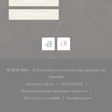
ΤΡΑΠΕΖΙΟΎ
ΙΔΙΩΤΙΚΟΠΟΊΗΣΗ
© 2026 AMA — Η ιστοσελίδα του εστιατορίου δημιουργήθηκε από
((ανοίγει σε νέο παράθυρο))
Zenchef
Αποποίηση ευθύνης
ΌΡΟΙ ΧΡΉΣΗΣ
((ανοίγει σε νέο παράθυρο))
((ανοίγει σε νέο παράθυρ
Πολιτική προστασίας προσωπικών δεδομένων
((ανοίγει σε νέο παράθυρο))
Πολιτική για τα cookies
Προσβασιμότητα
((ανοίγει σε νέο παράθυρο))
((ανοίγει σε νέο παρά