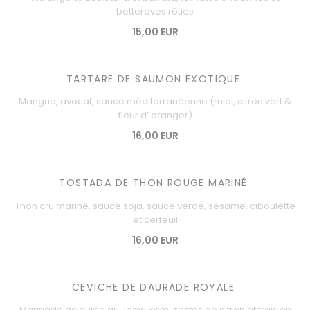
betteraves rôties
15,00 EUR
TARTARE DE SAUMON EXOTIQUE
Mangue, avocat, sauce méditerranéenne (miel, citron vert &
fleur d’ oranger)
16,00 EUR
TOSTADA DE THON ROUGE MARINÉ
Thon cru mariné, sauce soja, sauce verde, sésame, ciboulette
et cerfeuil
16,00 EUR
CEVICHE DE DAURADE ROYALE
Marinade acidulée au Jeow Som, zestes de citron et frais en