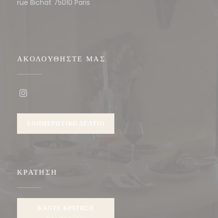
((ανοίγει σε νέο παράθυρο))
rue Bichat 75010 Paris
ΑΚΟΛΟΥΘΉΣΤΕ ΜΑΣ
Instagram ((ανοίγει σε νέο παράθυρο))
ΕΝΗΜΕΡΩΤΙΚΌ ΔΕΛΤΊΟ
ΚΡΆΤΗΣΗ
ΚΆΝΤΕ ΚΡΆΤΗΣΗ