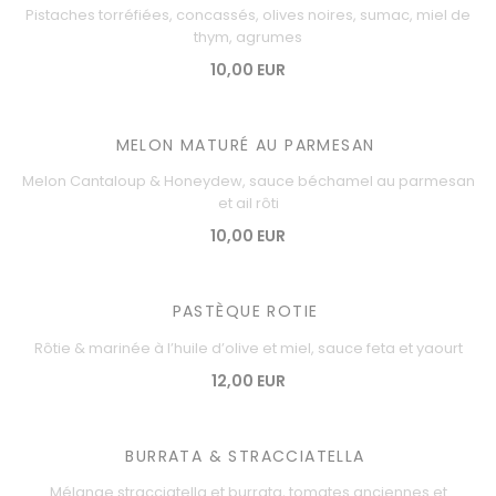
Pistaches torréfiées, concassés, olives noires, sumac, miel de
thym, agrumes
10,00 EUR
MELON MATURÉ AU PARMESAN
Melon Cantaloup & Honeydew, sauce béchamel au parmesan
et ail rôti
10,00 EUR
PASTÈQUE ROTIE
Rôtie & marinée à l’huile d’olive et miel, sauce feta et yaourt
12,00 EUR
BURRATA & STRACCIATELLA
Mélange stracciatella et burrata, tomates anciennes et