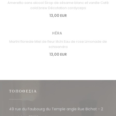
Ameretto sans alcool Sirop de sésame blanc et vanille Café
cold brew Décotation cordyceps
13,00 EUR
HÉRA
Martni floreale Miel de fleur litchi Eau de rose Limonade de
schisandra
13,00 EUR
ΤΟΠΟΘΕΣΊΑ
49 rue du Faubourg du Temple angle Rue Bichat - 2